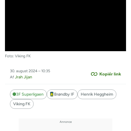
Foto: Viking FK
30. august 2024 – 10:35
Kopiér link
Jrah Jijan
Af
3F Superligaen
Brøndby IF
Henrik Heggheim
Viking FK