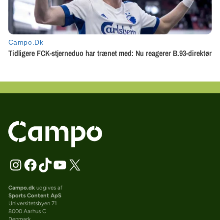
Campo.dk
udgives af
Sports Content ApS
Universitetsbyen 71
8000 Aarhus C
Denmark