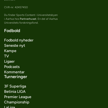
CVR-nr: 42457450
Du finder Sports Content i Universitetsbyen
i Aarhus hos
Partnerhuset
. En del af Aarhus
Universitets forskningsfond.
Fodbold
Fodbold nyheder
Seneste nyt
Kampe
TV
Ligaer
Podcasts
Kommentar
Turneringer
3F Superliga
Betinia LIGA
Premier League
Championship
LaLiga