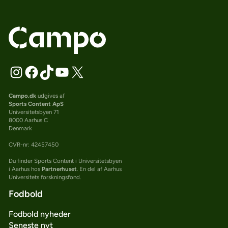
Campo.dk
udgives af
Sports Content ApS
Universitetsbyen 71
8000 Aarhus C
Denmark
CVR-nr: 42457450
Du finder Sports Content i Universitetsbyen
i Aarhus hos
Partnerhuset
. En del af Aarhus
Universitets forskningsfond.
Fodbold
Fodbold nyheder
Seneste nyt