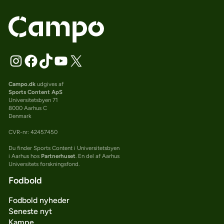
Campo.dk
udgives af
Sports Content ApS
Universitetsbyen 71
8000 Aarhus C
Denmark
CVR-nr: 42457450
Du finder Sports Content i Universitetsbyen
i Aarhus hos
Partnerhuset
. En del af Aarhus
Universitets forskningsfond.
Fodbold
Fodbold nyheder
Seneste nyt
Kampe