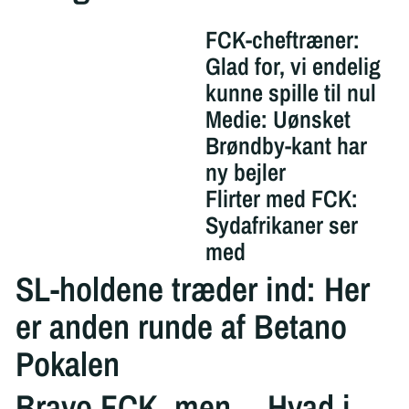
FCK-cheftræner:
Glad for, vi endelig
kunne spille til nul
Medie: Uønsket
Brøndby-kant har
ny bejler
Flirter med FCK:
Sydafrikaner ser
med
SL-holdene træder ind: Her
er anden runde af Betano
Pokalen
Bravo FCK, men… Hvad i