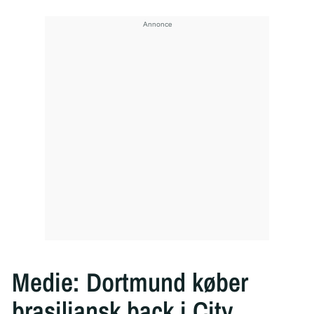
Medie: Dortmund køber
brasiliansk back i City