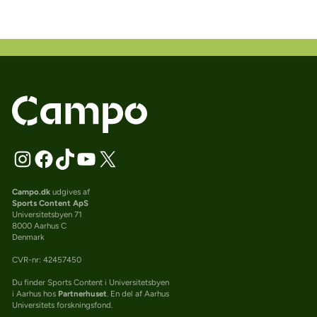
Campo.dk
udgives af
Sports Content ApS
Universitetsbyen 71
8000 Aarhus C
Denmark
CVR-nr: 42457450
Du finder Sports Content i Universitetsbyen
i Aarhus hos
Partnerhuset
. En del af Aarhus
Universitets forskningsfond.