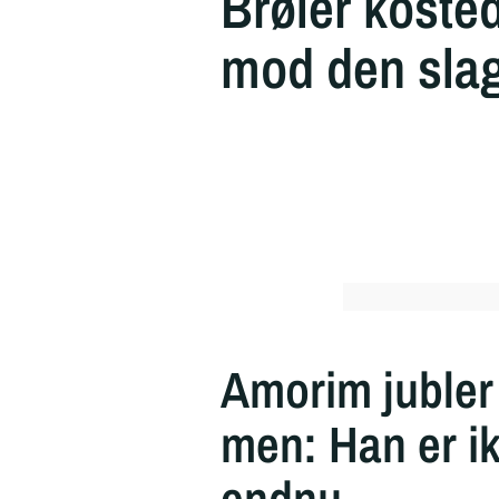
Brøler koste
mod den slag
Amorim jubler
men: Han er i
endnu