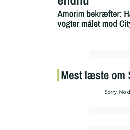
Amorim bekræfter: H
vogter målet mod Cit
Mest læste om
Sorry. No d