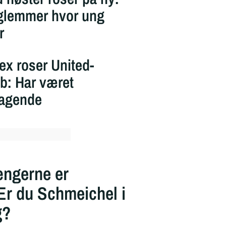
glemmer hvor ung
r
lex roser United-
b: Har været
ragende
ængerne er
 Er du Schmeichel i
g?