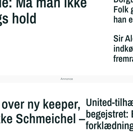
de: Må man ikke
Folk 
s hold
han e
Sir A
indkø
frem
 over ny keeper,
United-tilh
begejstret:
kke Schmeichel –
forklædnin