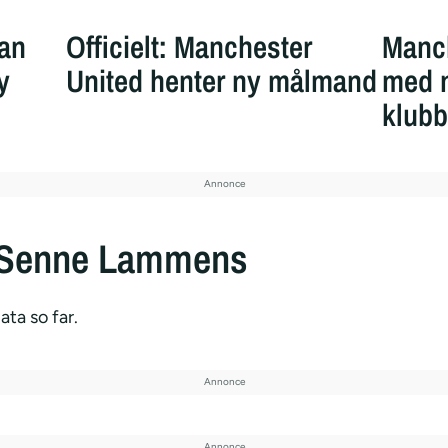
an
Officielt: Manchester
Manch
y
United henter ny målmand
med 
klubb
 Senne Lammens
ata so far.