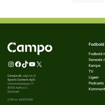
Fodbold
Fodbold 
Seneste 
Kampe
TV
Campo.dk
udgives af
Ligaer
Sports Content ApS
Podcasts
Universitetsbyen 71
8000 Aarhus C
Komment
Denmark
CVR-nr: 42457450