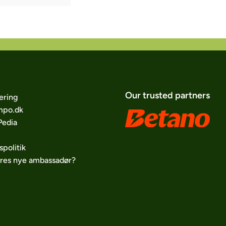
Our trusted partners
ering
po.dk
edia
spolitik
ores nye ambassadør?