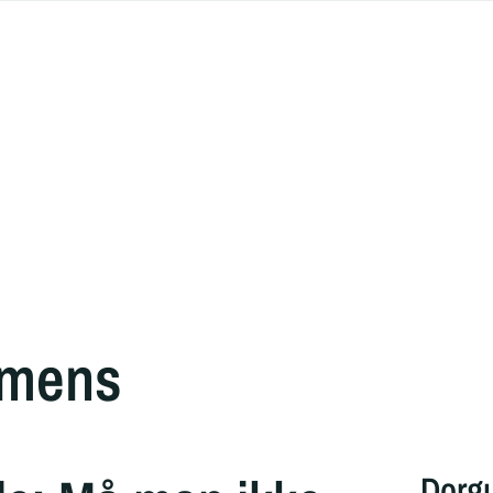
mens
Dorgu