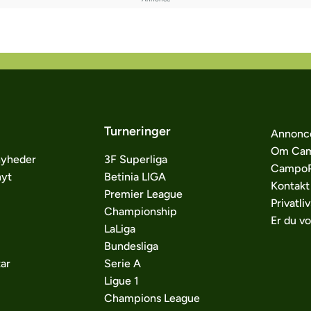
Turneringer
Annonc
Om Cam
nyheder
3F Superliga
CampoP
nyt
Betinia LIGA
Kontakt
Premier League
Privatliv
Championship
Er du v
LaLiga
Bundesliga
ar
Serie A
Ligue 1
Champions League