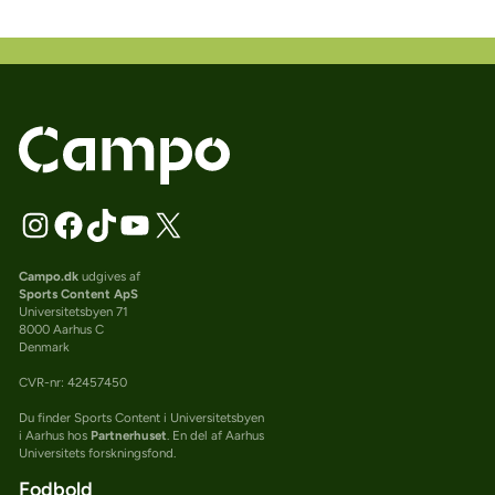
Campo.dk
udgives af
Sports Content ApS
Universitetsbyen 71
8000 Aarhus C
Denmark
CVR-nr: 42457450
Du finder Sports Content i Universitetsbyen
i Aarhus hos
Partnerhuset
. En del af Aarhus
Universitets forskningsfond.
Fodbold