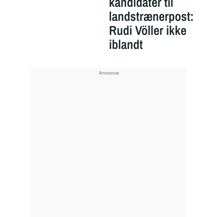
kandidater til
landstrænerpost:
Rudi Völler ikke
iblandt