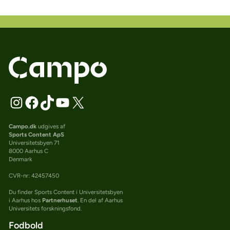
Campo.dk
udgives af
Sports Content ApS
Universitetsbyen 71
8000 Aarhus C
Denmark
CVR-nr: 42457450
Du finder Sports Content i Universitetsbyen
i Aarhus hos
Partnerhuset
. En del af Aarhus
Universitets forskningsfond.
Fodbold