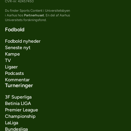
CVR-nr: 42457450
Du finder Sports Content i Universitetsbyen
i Aarhus hos
Partnerhuset
. En del af Aarhus
Universitets forskningsfond.
Fodbold
Fodbold nyheder
Seneste nyt
Kampe
TV
Ligaer
Podcasts
Kommentar
Turneringer
3F Superliga
Betinia LIGA
Premier League
Championship
LaLiga
Bundesliga