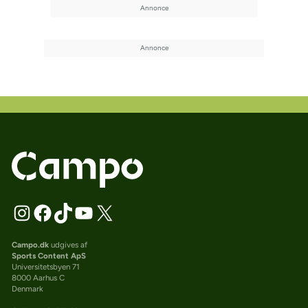
Campo.dk
udgives af
Sports Content ApS
Universitetsbyen 71
8000 Aarhus C
Denmark