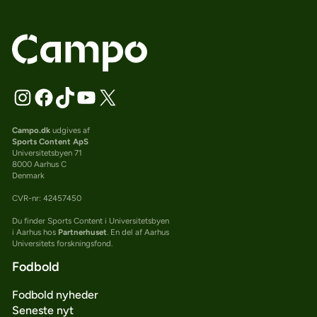
Campo.dk
udgives af
Sports Content ApS
Universitetsbyen 71
8000 Aarhus C
Denmark
CVR-nr: 42457450
Du finder Sports Content i Universitetsbyen
i Aarhus hos
Partnerhuset
. En del af Aarhus
Universitets forskningsfond.
Fodbold
Fodbold nyheder
Seneste nyt