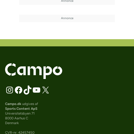
Campo.dk
udgives af
Sports Content ApS
Universitetsbyen 71
8000 Aarhus C
Denmark
CVR-nr: 42457450