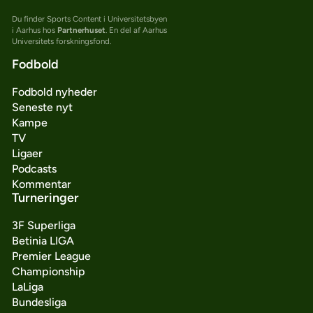
Du finder Sports Content i Universitetsbyen
i Aarhus hos
Partnerhuset
. En del af Aarhus
Universitets forskningsfond.
Fodbold
Fodbold nyheder
Seneste nyt
Kampe
TV
Ligaer
Podcasts
Kommentar
Turneringer
3F Superliga
Betinia LIGA
Premier League
Championship
LaLiga
Bundesliga