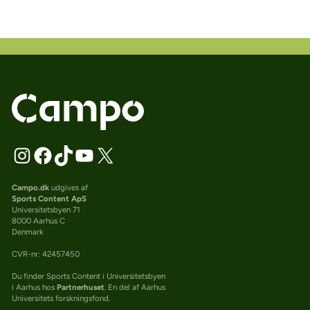
Campo.dk
udgives af
Sports Content ApS
Universitetsbyen 71
8000 Aarhus C
Denmark
CVR-nr: 42457450
Du finder Sports Content i Universitetsbyen
i Aarhus hos
Partnerhuset
. En del af Aarhus
Universitets forskningsfond.