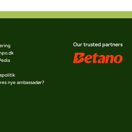
Our trusted partners
ering
po.dk
edia
spolitik
ores nye ambassadør?