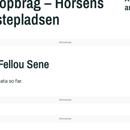
topbrag – Horsens
a
stepladsen
Fellou Sene
ata so far.