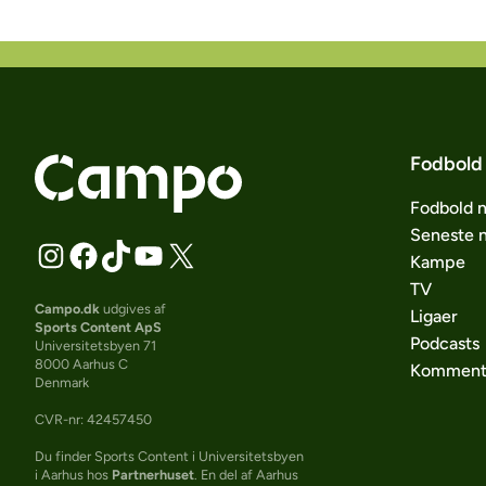
Fodbold
Fodbold 
Seneste 
Kampe
TV
Campo.dk
udgives af
Ligaer
Sports Content ApS
Podcasts
Universitetsbyen 71
8000 Aarhus C
Komment
Denmark
CVR-nr: 42457450
Du finder Sports Content i Universitetsbyen
i Aarhus hos
Partnerhuset
. En del af Aarhus