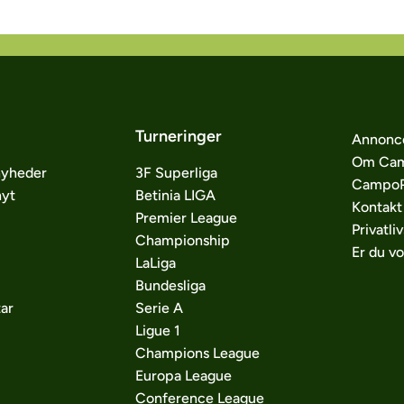
Turneringer
Annonc
Om Cam
nyheder
3F Superliga
CampoP
nyt
Betinia LIGA
Kontakt
Premier League
Privatliv
Championship
Er du v
LaLiga
Bundesliga
ar
Serie A
Ligue 1
Champions League
Europa League
Conference League