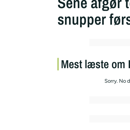
Sene afgør 
snupper før
Mest læste om 
Sorry. No d