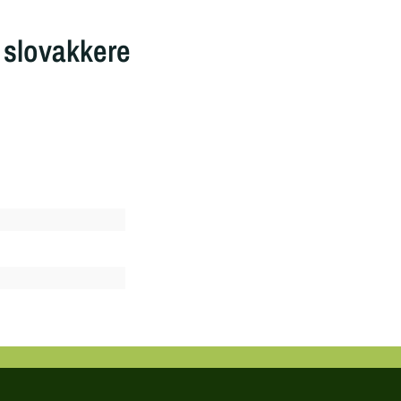
l slovakkere