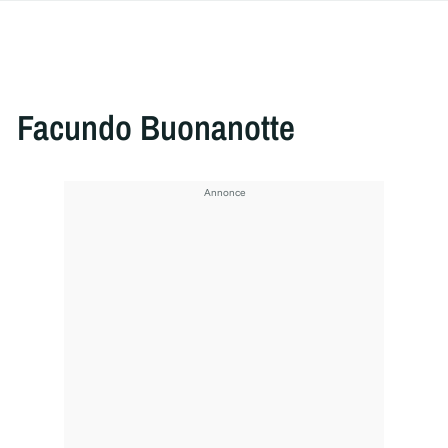
Facundo Buonanotte