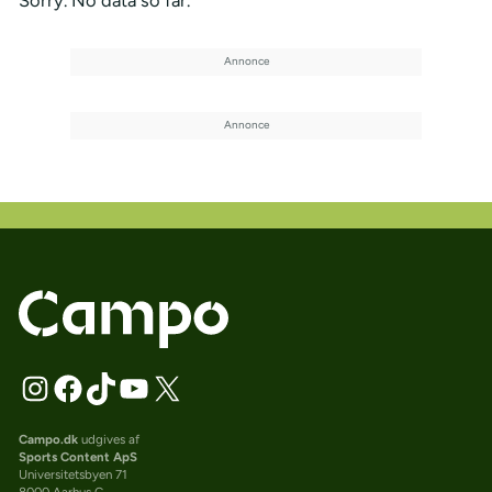
Campo.dk
udgives af
Sports Content ApS
Universitetsbyen 71
8000 Aarhus C