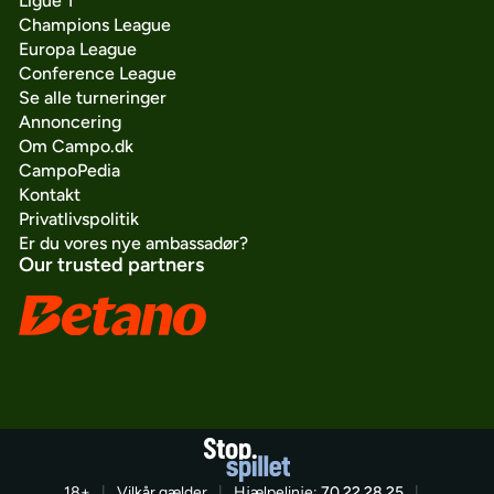
Ligue 1
Champions League
Europa League
Conference League
Se alle turneringer
Annoncering
Om Campo.dk
CampoPedia
Kontakt
Privatlivspolitik
Er du vores nye ambassadør?
Our trusted partners
18+
|
Vilkår gælder
|
Hjælpelinje:
70 22 28 25
|