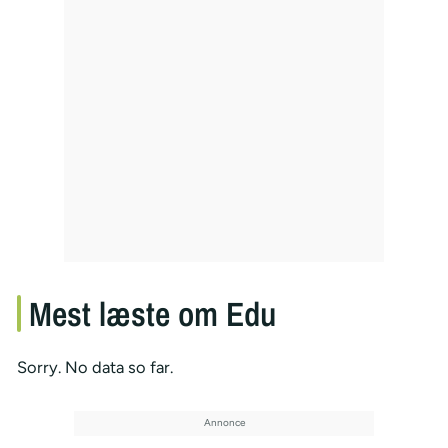
Mest læste om Edu
Sorry. No data so far.