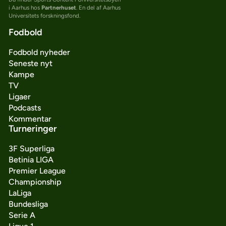
i Aarhus hos
Partnerhuset
. En del af Aarhus
Universitets forskningsfond.
Fodbold
Fodbold nyheder
Seneste nyt
Kampe
TV
Ligaer
Podcasts
Kommentar
Turneringer
3F Superliga
Betinia LIGA
Premier League
Championship
LaLiga
Bundesliga
Serie A