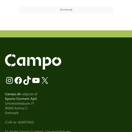
Campo.dk
udgives af
Sports Content ApS
Universitetsbyen 71
8000 Aarhus C
Denmark
CVR-nr: 42457450
Du finder Sports Content i Universitetsbyen