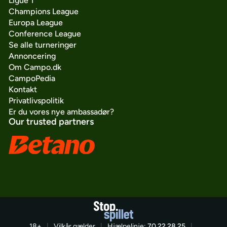
Ligue 1
Champions League
Europa League
Conference League
Se alle turneringer
Annoncering
Om Campo.dk
CampoPedia
Kontakt
Privatlivspolitik
Er du vores nye ambassadør?
Our trusted partners
18+
|
Vilkår gælder
|
Hjælpelinje:
70 22 28 25
|