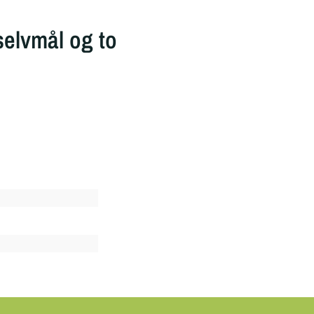
selvmål og to