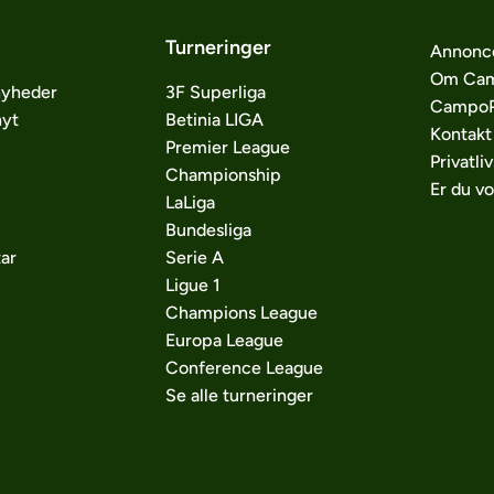
Turneringer
Annonc
Om Cam
nyheder
3F Superliga
CampoP
nyt
Betinia LIGA
Kontakt
Premier League
Privatliv
Championship
Er du v
LaLiga
Bundesliga
ar
Serie A
Ligue 1
Champions League
Europa League
Conference League
Se alle turneringer