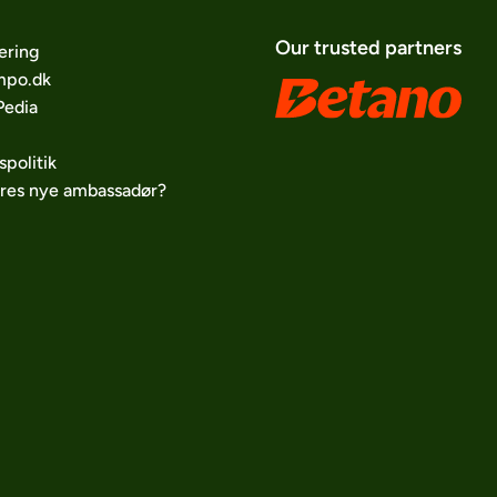
Our trusted partners
ering
po.dk
edia
spolitik
ores nye ambassadør?