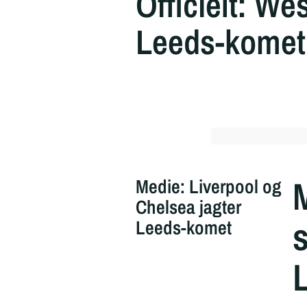
Officielt: W
Leeds-komet
Medie: Liverpool og
Chelsea jagter
s
Leeds-komet