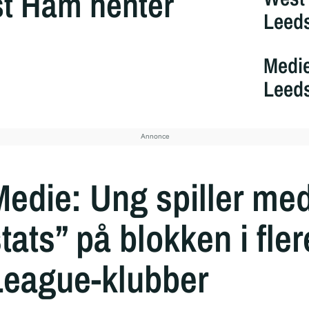
est Ham henter
Leeds
Medie
Leeds
Medie: Ung spiller me
tats” på blokken i fle
League-klubber