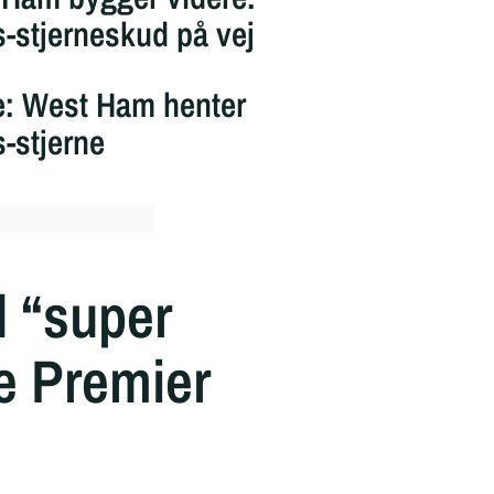
-stjerneskud på vej
: West Ham henter
-stjerne
d “super
re Premier