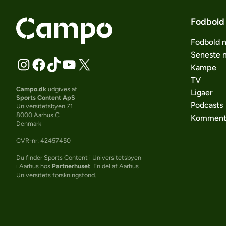
Fodbold
Fodbold 
Seneste 
Kampe
TV
Campo.dk
udgives af
Ligaer
Sports Content ApS
Podcasts
Universitetsbyen 71
8000 Aarhus C
Komment
Denmark
CVR-nr: 42457450
Du finder Sports Content i Universitetsbyen
i Aarhus hos
Partnerhuset
. En del af Aarhus
Universitets forskningsfond.