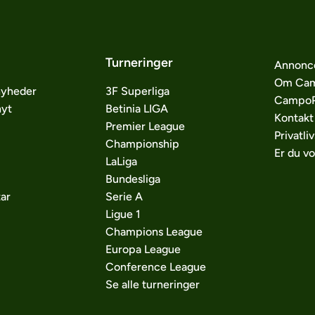
Turneringer
Annonc
Om Cam
nyheder
3F Superliga
CampoP
nyt
Betinia LIGA
Kontakt
Premier League
Privatliv
Championship
Er du v
LaLiga
Bundesliga
ar
Serie A
Ligue 1
Champions League
Europa League
Conference League
Se alle turneringer