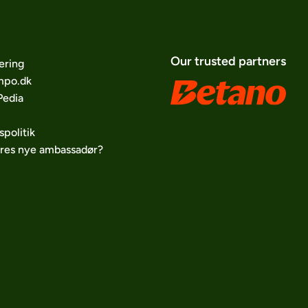
Our trusted partners
ering
po.dk
edia
spolitik
ores nye ambassadør?