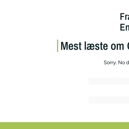
Fr
En
Mest læste om 
Sorry. No d