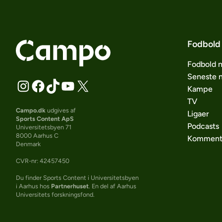
Fodbold
Fodbold 
Seneste 
Kampe
TV
Campo.dk
udgives af
Ligaer
Sports Content ApS
Podcasts
Universitetsbyen 71
8000 Aarhus C
Komment
Denmark
CVR-nr: 42457450
Du finder Sports Content i Universitetsbyen
i Aarhus hos
Partnerhuset
. En del af Aarhus
Universitets forskningsfond.