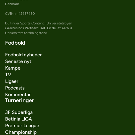
Denmark
CVR-nr: 42457450
Du finder Sports Content i Universitetsbyen
i Aarhus hos
Partnerhuset
. En del af Aarhus
Universitets forskningsfond.
Fodbold
Fodbold nyheder
Seneste nyt
Kampe
TV
Ligaer
Podcasts
Kommentar
Turneringer
3F Superliga
Betinia LIGA
Premier League
Championship