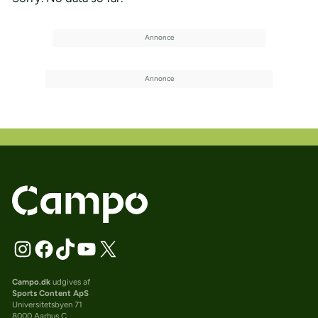
Campo.dk
udgives af
Sports Content ApS
Universitetsbyen 71
8000 Aarhus C