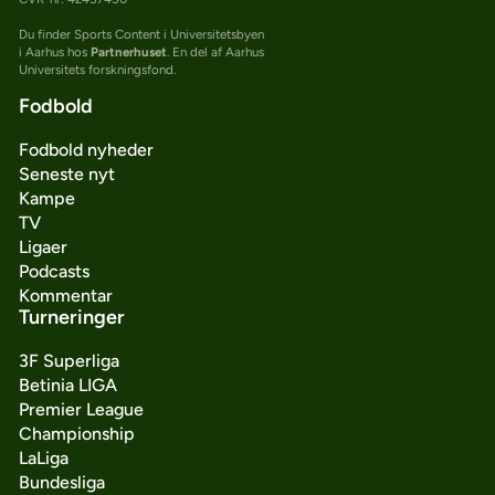
Du finder Sports Content i Universitetsbyen
i Aarhus hos
Partnerhuset
. En del af Aarhus
Universitets forskningsfond.
Fodbold
Fodbold nyheder
Seneste nyt
Kampe
TV
Ligaer
Podcasts
Kommentar
Turneringer
3F Superliga
Betinia LIGA
Premier League
Championship
LaLiga
Bundesliga