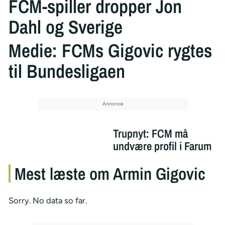
FCM-spiller dropper Jon
Dahl og Sverige
Medie: FCMs Gigovic rygtes
til Bundesligaen
Trupnyt: FCM må
undvære profil i Farum
Mest læste om Armin Gigovic
Sorry. No data so far.