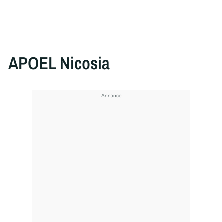
APOEL Nicosia