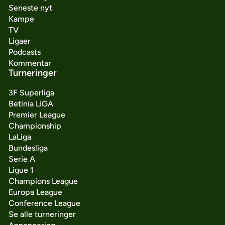
Seneste nyt
Kampe
TV
Ligaer
Podcasts
Kommentar
Turneringer
3F Superliga
Betinia LIGA
Premier League
Championship
LaLiga
Bundesliga
Serie A
Ligue 1
Champions League
Europa League
Conference League
Se alle turneringer