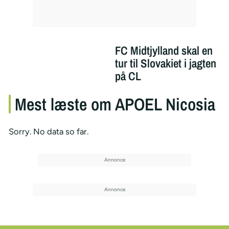
FC Midtjylland skal en
tur til Slovakiet i jagten
på CL
Mest læste om APOEL Nicosia
Sorry. No data so far.