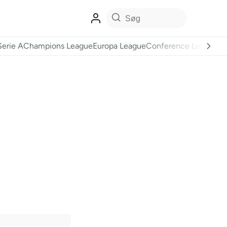
Serie A
Champions League
Europa League
Conference League