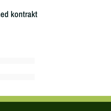
med kontrakt