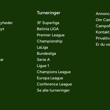
Turneringer
Annonc
Om Cam
nyheder
3F Superliga
CampoP
nyt
Betinia LIGA
Kontakt
Premier League
Privatliv
Championship
Er du v
LaLiga
Bundesliga
ar
Serie A
Ligue 1
Champions League
Europa League
Conference League
Se alle turneringer