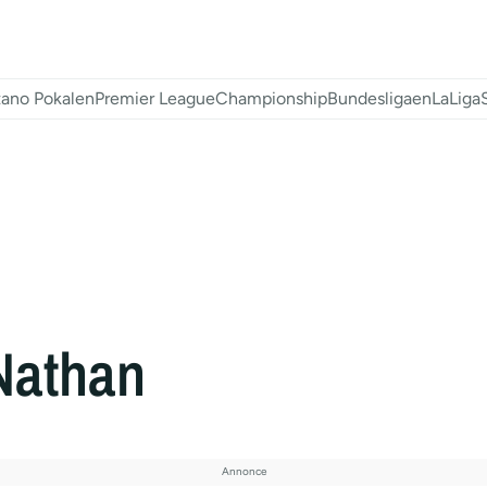
ano Pokalen
Premier League
Championship
Bundesligaen
LaLiga
Nathan