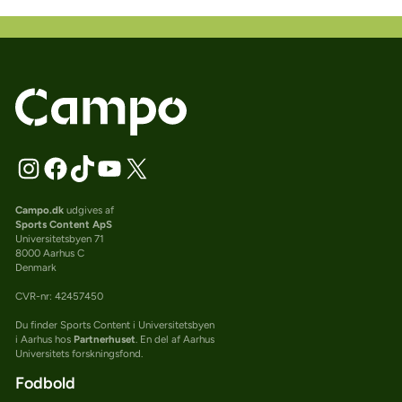
Campo.dk
udgives af
Sports Content ApS
Universitetsbyen 71
8000 Aarhus C
Denmark
CVR-nr: 42457450
Du finder Sports Content i Universitetsbyen
i Aarhus hos
Partnerhuset
. En del af Aarhus
Universitets forskningsfond.
Fodbold