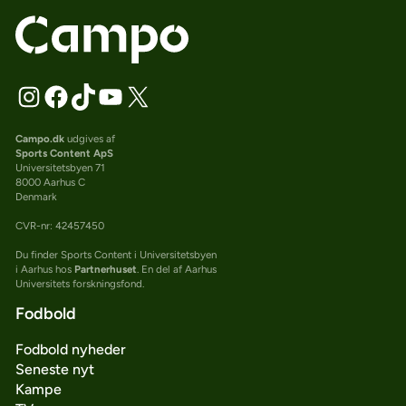
Campo.dk
udgives af
Sports Content ApS
Universitetsbyen 71
8000 Aarhus C
Denmark
CVR-nr: 42457450
Du finder Sports Content i Universitetsbyen
i Aarhus hos
Partnerhuset
. En del af Aarhus
Universitets forskningsfond.
Fodbold
Fodbold nyheder
Seneste nyt
Kampe