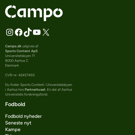
Campo.dk
udgives af
Sports Content ApS
Universitetsbyen 71
8000 Aarhus C
Denmark
CVR-nr: 42457450
Du finder Sports Content i Universitetsbyen
i Aarhus hos
Partnerhuset
. En del af Aarhus
Universitets forskningsfond.
Fodbold
Fodbold nyheder
Seneste nyt
Kampe