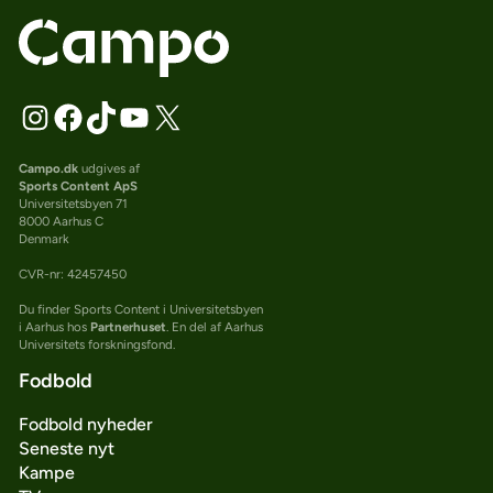
Campo.dk
udgives af
Sports Content ApS
Universitetsbyen 71
8000 Aarhus C
Denmark
CVR-nr: 42457450
Du finder Sports Content i Universitetsbyen
i Aarhus hos
Partnerhuset
. En del af Aarhus
Universitets forskningsfond.
Fodbold
Fodbold nyheder
Seneste nyt
Kampe