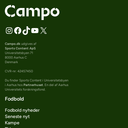
Campo.dk
udgives af
Sports Content ApS
Universitetsbyen 71
8000 Aarhus C
Denmark
CVR-nr: 42457450
Du finder Sports Content i Universitetsbyen
i Aarhus hos
Partnerhuset
. En del af Aarhus
Universitets forskningsfond.
Fodbold
Fodbold nyheder
Seneste nyt
Kampe