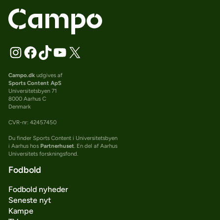
Campo.dk
udgives af
Sports Content ApS
Universitetsbyen 71
8000 Aarhus C
Denmark
CVR-nr: 42457450
Du finder Sports Content i Universitetsbyen
i Aarhus hos
Partnerhuset
. En del af Aarhus
Universitets forskningsfond.
Fodbold
Fodbold nyheder
Seneste nyt
Kampe