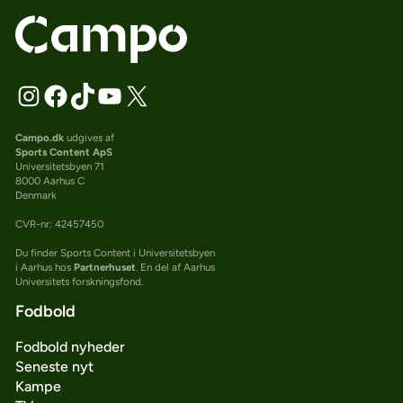
Campo.dk
udgives af
Sports Content ApS
Universitetsbyen 71
8000 Aarhus C
Denmark
CVR-nr: 42457450
Du finder Sports Content i Universitetsbyen
i Aarhus hos
Partnerhuset
. En del af Aarhus
Universitets forskningsfond.
Fodbold
Fodbold nyheder
Seneste nyt
Kampe