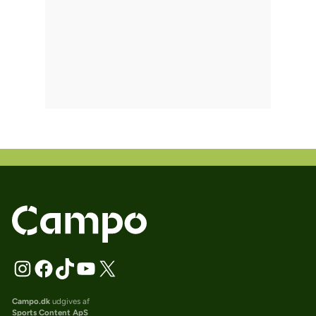
Campo.dk
udgives af
Sports Content ApS