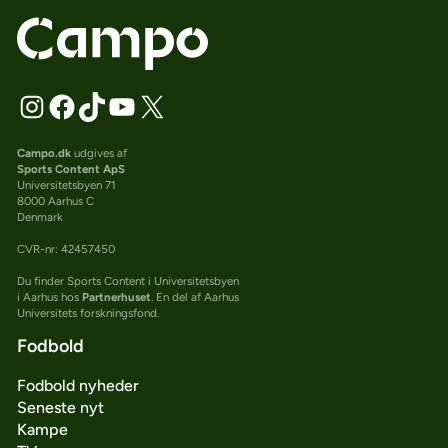
Campo.dk
udgives af
Sports Content ApS
Universitetsbyen 71
8000 Aarhus C
Denmark
CVR-nr: 42457450
Du finder Sports Content i Universitetsbyen
i Aarhus hos
Partnerhuset
. En del af Aarhus
Universitets forskningsfond.
Fodbold
Fodbold nyheder
Seneste nyt
Kampe