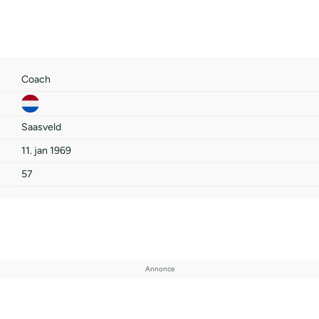
Coach
Saasveld
11. jan 1969
57