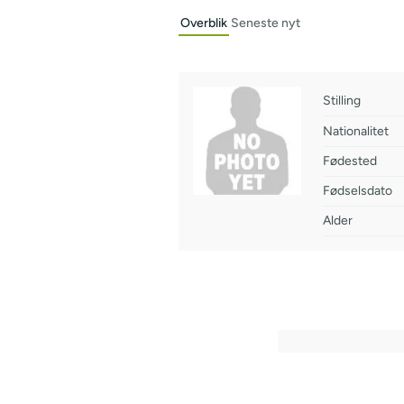
Overblik
Seneste nyt
Stilling
Nationalitet
Fødested
Fødselsdato
Alder