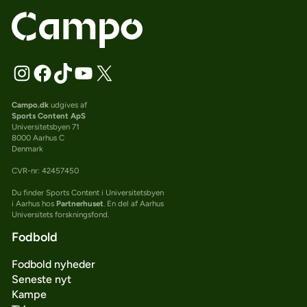
Campo.dk
udgives af
Sports Content ApS
Universitetsbyen 71
8000 Aarhus C
Denmark
CVR-nr: 42457450
Du finder Sports Content i Universitetsbyen
i Aarhus hos
Partnerhuset
. En del af Aarhus
Universitets forskningsfond.
Fodbold
Fodbold nyheder
Seneste nyt
Kampe