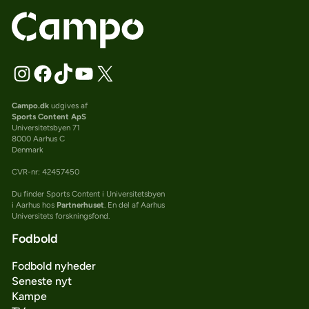
Campo.dk
udgives af
Sports Content ApS
Universitetsbyen 71
8000 Aarhus C
Denmark
CVR-nr: 42457450
Du finder Sports Content i Universitetsbyen
i Aarhus hos
Partnerhuset
. En del af Aarhus
Universitets forskningsfond.
Fodbold
Fodbold nyheder
Seneste nyt
Kampe