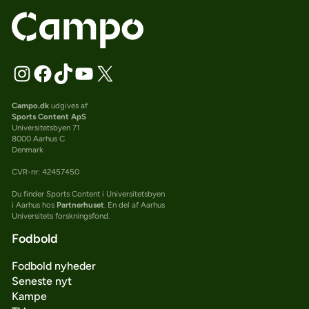
Campo.dk
udgives af
Sports Content ApS
Universitetsbyen 71
8000 Aarhus C
Denmark
CVR-nr: 42457450
Du finder Sports Content i Universitetsbyen
i Aarhus hos
Partnerhuset
. En del af Aarhus
Universitets forskningsfond.
Fodbold
Fodbold nyheder
Seneste nyt
Kampe