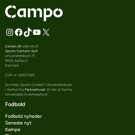
Campo.dk
udgives af
Sports Content ApS
Universitetsbyen 71
8000 Aarhus C
Denmark
CVR-nr: 42457450
Du finder Sports Content i Universitetsbyen
i Aarhus hos
Partnerhuset
. En del af Aarhus
Universitets forskningsfond.
Fodbold
Fodbold nyheder
Seneste nyt
Kampe