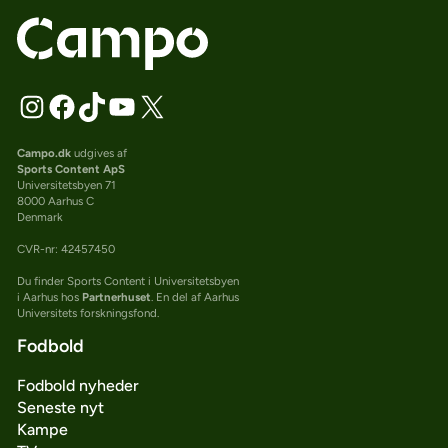
Campo.dk
udgives af
Sports Content ApS
Universitetsbyen 71
8000 Aarhus C
Denmark
CVR-nr: 42457450
Du finder Sports Content i Universitetsbyen
i Aarhus hos
Partnerhuset
. En del af Aarhus
Universitets forskningsfond.
Fodbold
Fodbold nyheder
Seneste nyt
Kampe