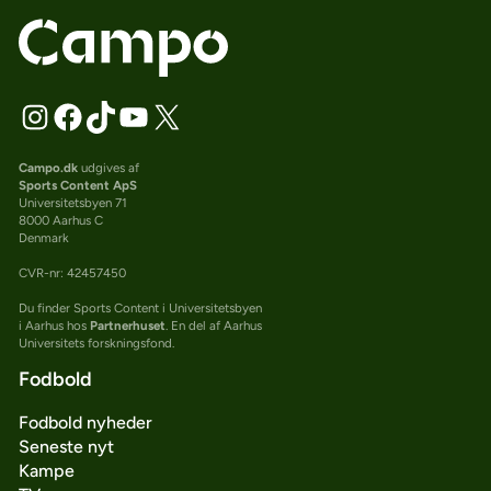
Campo.dk
udgives af
Sports Content ApS
Universitetsbyen 71
8000 Aarhus C
Denmark
CVR-nr: 42457450
Du finder Sports Content i Universitetsbyen
i Aarhus hos
Partnerhuset
. En del af Aarhus
Universitets forskningsfond.
Fodbold
Fodbold nyheder
Seneste nyt
Kampe