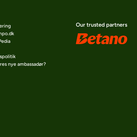
Our trusted partners
ering
po.dk
edia
spolitik
ores nye ambassadør?