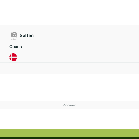
Søften
Coach