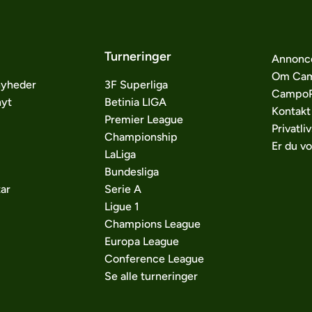
Turneringer
Annonc
Om Cam
nyheder
3F Superliga
CampoP
nyt
Betinia LIGA
Kontakt
Premier League
Privatliv
Championship
Er du v
LaLiga
Bundesliga
ar
Serie A
Ligue 1
Champions League
Europa League
Conference League
Se alle turneringer