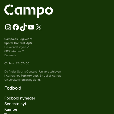
Campo.dk
udgives af
Sports Content ApS
Universitetsbyen 71
8000 Aarhus C
Denmark
CVR-nr: 42457450
Du finder Sports Content i Universitetsbyen
i Aarhus hos
Partnerhuset
. En del af Aarhus
Universitets forskningsfond.
Fodbold
Fodbold nyheder
Seneste nyt
Kampe