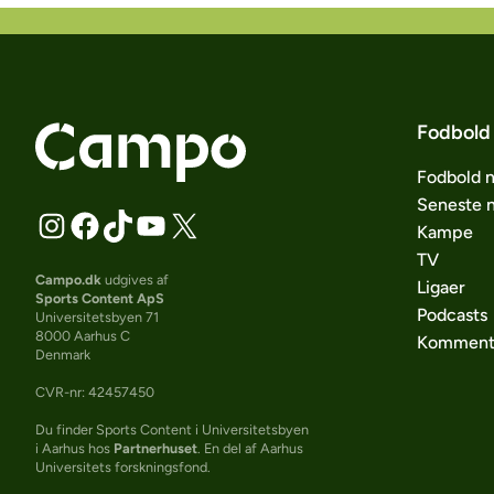
Fodbold
Fodbold 
Seneste 
Kampe
TV
Campo.dk
udgives af
Ligaer
Sports Content ApS
Podcasts
Universitetsbyen 71
8000 Aarhus C
Komment
Denmark
CVR-nr: 42457450
Du finder Sports Content i Universitetsbyen
i Aarhus hos
Partnerhuset
. En del af Aarhus
Universitets forskningsfond.