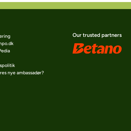
Our trusted partners
ering
po.dk
edia
spolitik
ores nye ambassadør?