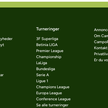
Turneringer
Annonc
Om Cam
nyheder
3F Superliga
CampoP
nyt
Betinia LIGA
Kontakt
Premier League
Privatliv
Championship
Er du v
LaLiga
Bundesliga
ar
Serie A
Ligue 1
Champions League
Europa League
Conference League
Se alle turneringer