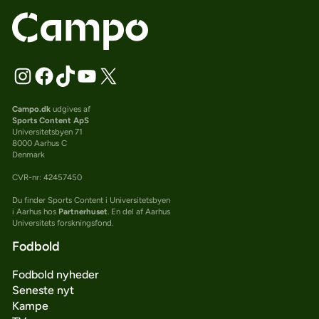
Campo.dk
udgives af
Sports Content ApS
Universitetsbyen 71
8000 Aarhus C
Denmark
CVR-nr: 42457450
Du finder Sports Content i Universitetsbyen
i Aarhus hos
Partnerhuset
. En del af Aarhus
Universitets forskningsfond.
Fodbold
Fodbold nyheder
Seneste nyt
Kampe