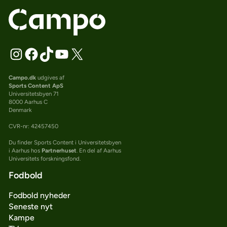
Campo.dk
udgives af
Sports Content ApS
Universitetsbyen 71
8000 Aarhus C
Denmark
CVR-nr: 42457450
Du finder Sports Content i Universitetsbyen
i Aarhus hos
Partnerhuset
. En del af Aarhus
Universitets forskningsfond.
Fodbold
Fodbold nyheder
Seneste nyt
Kampe