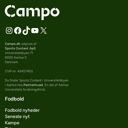
Campo.dk
udgives af
Sports Content ApS
Universitetsbyen 71
8000 Aarhus C
Denmark
CVR-nr: 42457450
Du finder Sports Content i Universitetsbyen
i Aarhus hos
Partnerhuset
. En del af Aarhus
Universitets forskningsfond.
Fodbold
Fodbold nyheder
Seneste nyt
Kampe