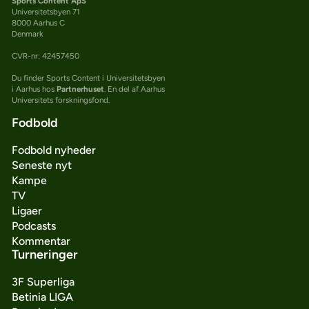
Sports Content ApS
Universitetsbyen 71
8000 Aarhus C
Denmark
CVR-nr: 42457450
Du finder Sports Content i Universitetsbyen
i Aarhus hos
Partnerhuset
. En del af Aarhus
Universitets forskningsfond.
Fodbold
Fodbold nyheder
Seneste nyt
Kampe
TV
Ligaer
Podcasts
Kommentar
Turneringer
3F Superliga
Betinia LIGA