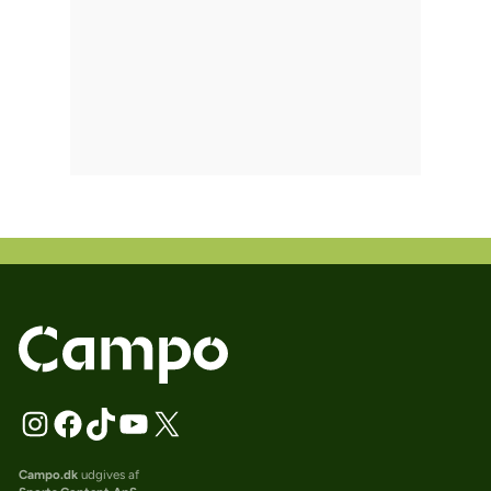
Campo.dk
udgives af