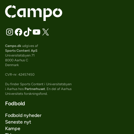
Campo.dk
udgives af
Sports Content ApS
Universitetsbyen 71
8000 Aarhus C
Denmark
CVR-nr: 42457450
Du finder Sports Content i Universitetsbyen
i Aarhus hos
Partnerhuset
. En del af Aarhus
Universitets forskningsfond.
Fodbold
Fodbold nyheder
Seneste nyt
Kampe