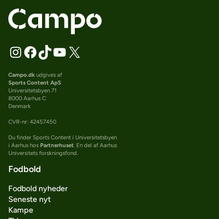
Campo.dk
udgives af
Sports Content ApS
Universitetsbyen 71
8000 Aarhus C
Denmark
CVR-nr: 42457450
Du finder Sports Content i Universitetsbyen
i Aarhus hos
Partnerhuset
. En del af Aarhus
Universitets forskningsfond.
Fodbold
Fodbold nyheder
Seneste nyt
Kampe